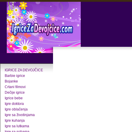
IGRICE ZA DEVOJČICE
Barbie igrice
Bojanke
Crtani filmovi
Dečije igrice
Igrice bebe
Igre doktora
Igre oblačenja
Igre sa životinjama
Igre kuhanja
Igre sa lutkama
Igre sa sobama