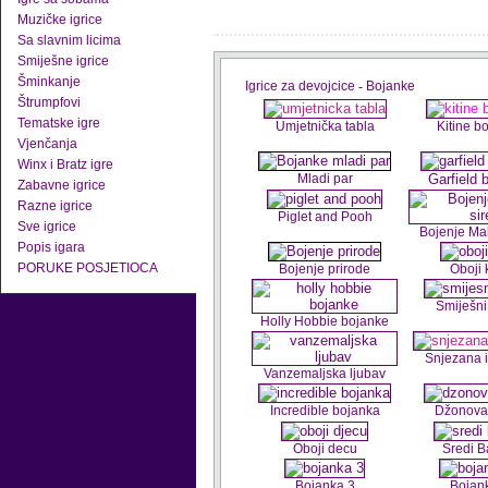
Muzičke igrice
Sa slavnim licima
Smiješne igrice
Šminkanje
Igrice za devojcice
-
Bojanke
Štrumpfovi
Tematske igre
Umjetnička tabla
Kitine b
Vjenčanja
Winx i Bratz igre
Mladi par
Garfield 
Zabavne igrice
Razne igrice
Piglet and Pooh
Sve igrice
Bojenje Ma
Popis igara
PORUKE POSJETIOCA
Bojenje prirode
Oboji 
Smiješni
Holly Hobbie bojanke
Snjezana i 
Vanzemaljska ljubav
Incredible bojanka
Džonova
Oboji decu
Sredi B
Bojanka 3
Bojan